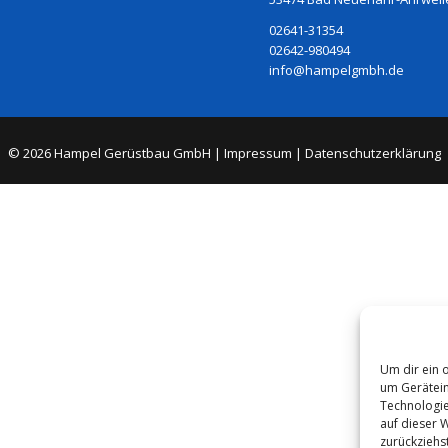
02641-31354
02642-980494
info@hampelgmbh.de
© 2026 Hampel Gerüstbau GmbH |
Impressum
|
Datenschutzerklärung
Um dir ein 
um Gerätein
Technologie
auf dieser 
zurückziehs