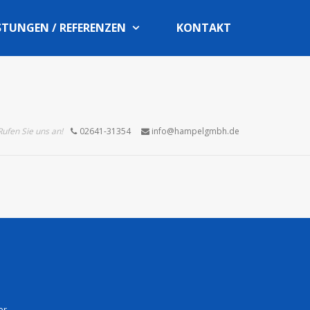
STUNGEN / REFERENZEN
KONTAKT
Rufen Sie uns an!
02641-31354
info@hampelgmbh.de
er